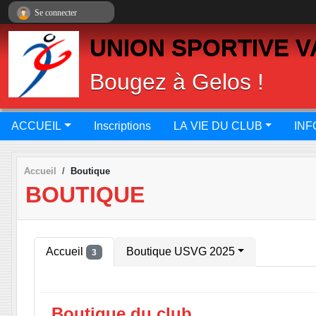
Panneau de gestion des cookies
Se connecter
UNION SPORTIVE V
Bougez à Gelos !
ACCUEIL
Inscriptions
LA VIE DU CLUB
INF
Accueil
Boutique
BOUTIQUE
Accueil
Boutique USVG 2025
3
Boutique du club