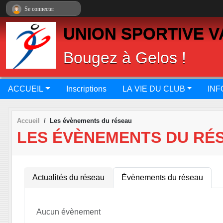
Panneau de gestion des cookies
Se connecter
UNION SPORTIVE V
Bougez à Gelos !
ACCUEIL
Inscriptions
LA VIE DU CLUB
INF
Accueil
Les évènements du réseau
LES ÉVÈNEMENTS DU RÉ
Actualités du réseau
Évènements du réseau
Aucun évènement